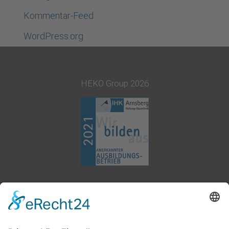
Kommentar-Feed
WordPress.org
HEKO Group 2026
02377 91800
info@heko.com
Impressum
Datenschutz