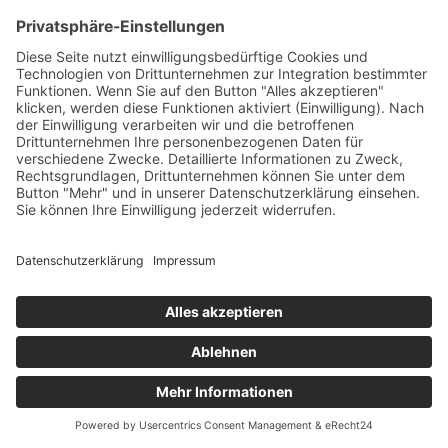
insbesondere Aufbewahrungsfristen – bleiben
unberührt.
Anfrage per E-Mail, Telefon oder Telefax
Wenn Sie uns per E-Mail, Telefon oder Telefax
kontaktieren, wird Ihre Anfrage inklusive aller
daraus hervorgehenden personenbezogenen
Daten (Name, Anfrage) zum Zwecke der
Bearbeitung Ihres Anliegens bei uns gespeichert
und verarbeitet. Diese Daten geben wir nicht ohne
Ihre Einwilligung weiter.
Die Verarbeitung dieser Daten erfolgt auf
Grundlage von Art. 6 Abs. 1 lit. b DSGVO, sofern
Ihre Anfrage mit der Erfüllung eines Vertrags
zusammenhängt oder zur Durchführung
vorvertraglicher Maßnahmen erforderlich ist. In
allen übrigen Fällen beruht die Verarbeitung auf
unserem berechtigten Interesse an der effektiven