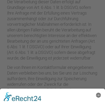
Die Verarbeitung dieser Daten erfolgt auf
Grundlage von Art. 6 Abs. 1 lit. b DSGVO, sofern
Ihre Anfrage mit der Erfüllung eines Vertrags
zusammenhängt oder zur Durchführung
vorvertraglicher Maßnahmen erforderlich ist. In
allen übrigen Fällen beruht die Verarbeitung auf
unserem berechtigten Interesse an der effektiven
Bearbeitung der an uns gerichteten Anfragen (Art.
6 Abs. 1 lit. f DSGVO) oder auf Ihrer Einwilligung
(Art. 6 Abs. 1 lit. a DSGVO) sofern diese abgefragt
wurde; die Einwilligung ist jederzeit widerrufbar.
Die von Ihnen im Kontaktformular eingegebenen
Daten verbleiben bei uns, bis Sie uns zur Löschung
auffordern, Ihre Einwilligung zur Speicherung
widerrufen oder der Zweck für die
Datenspeicherung entfällt (z. B. nach
abgeschlossener Bearbeitung Ihrer Anfrage).
Zwingende gesetzliche Bestimmungen –