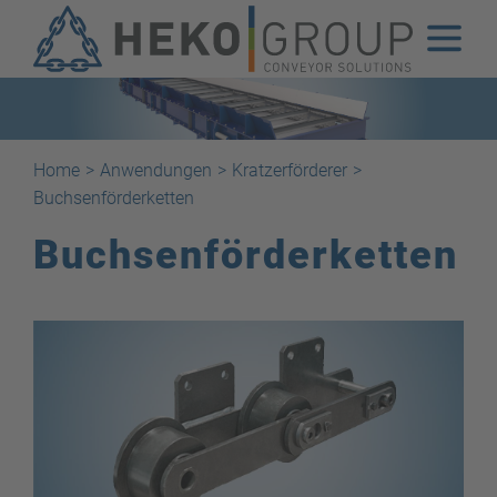
Home
>
Anwendungen
>
Kratzerförderer
>
Buchsenförderketten
Buchsenförderketten