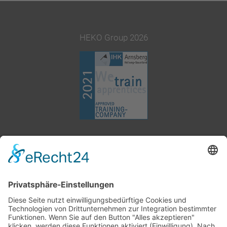
HEKO Group 2026
+49 2377 91800
info@heko.com
Corporate information
Data privacy notice
Terms and conditions
Cookie-Settings