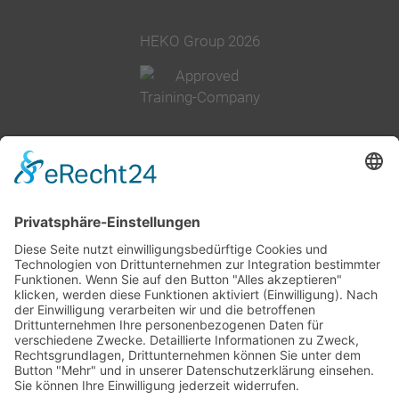
HEKO Group 2026
+49 2377 91800
info@heko.com
Corporate information
Data privacy notice
Terms and conditions
Cookie-Settings
Company group
History