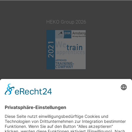
HEKO Group 2026
+49 2377 91800
info@heko.com
Corporate information
Data privacy notice
Terms and conditions
Cookie-Settings