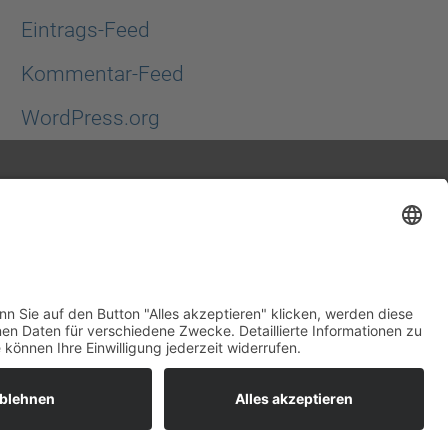
Eintrags-Feed
Kommentar-Feed
WordPress.org
Cookie-
Company group
Contact
Settings
History
Sales
Quality
locations
Production