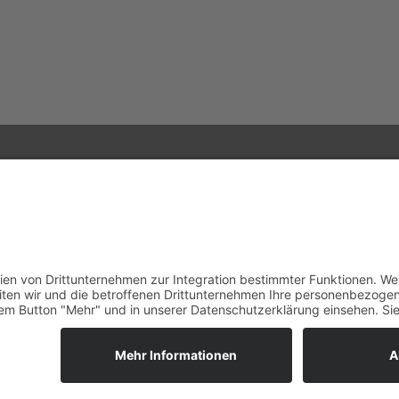
Corporate
Data
Terms and
information
privacy
conditions
notice