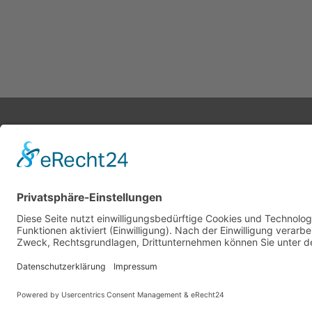
HEKO Group 2026
+49 2377 91800
info@heko.com